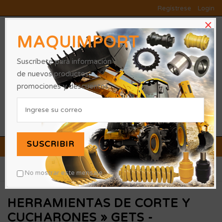
Regístrese
Login
×
MAQUIMPORT
Suscríbete para información
de nuevos productos,
promociones y descuentos.
0
SUSCRIBIR
OFERTAS Y PROMOCIONES
»
»
»
Inicio
Categorias
HERRAMIENTAS DE CORTE Y CUCHARONES
No mostrar este mensaje
GETS - MOTONIVELADORA
HERRAMIENTAS DE CORTE Y
CUCHARONES
»
GETS -