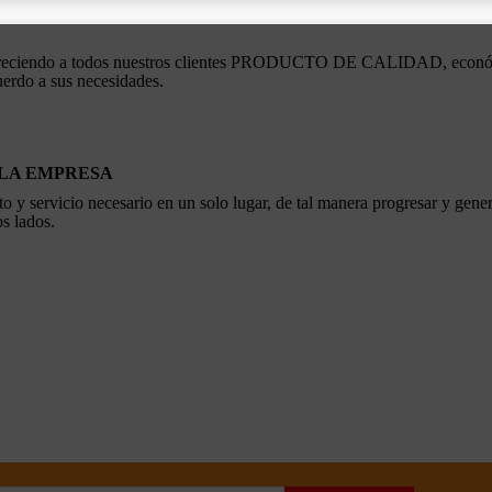
a, ofreciendo a todos nuestros clientes PRODUCTO DE CALIDAD, econ
uerdo a sus necesidades.
 LA EMPRESA
to y servicio necesario en un solo lugar, de tal manera progresar y gene
os lados.