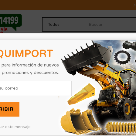
B
TOS
CONTACTO / COTIZACIÓN
LISTA DE PRECIOS
V
QUIMPORT
 para información de nuevos
, promociones y descuentos.
, determinación y perseverancia de Charly Sanchez y Nace MAQUIMPORT PERU lide
RIBIR
ar este mensaje