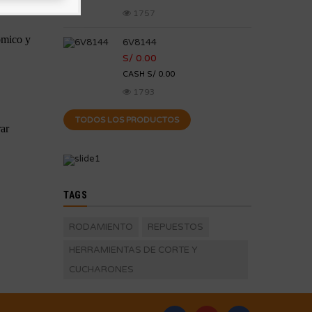
1757
ómico y
6V8144
S/ 0.00
CASH S/ 0.00
1793
TODOS LOS PRODUCTOS
rar
TAGS
RODAMIENTO
REPUESTOS
HERRAMIENTAS DE CORTE Y
CUCHARONES