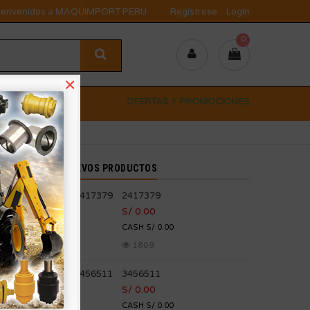
ienvenidos a MAQUIMPORT PERU
Regístrese
Login
0
×
OFERTAS Y PROMOCIONES
ER PEDIDO
NUEVOS PRODUCTOS
2417379
S/ 0.00
rando
CASH S/ 0.00
1809
3456511
S/ 0.00
CASH S/ 0.00