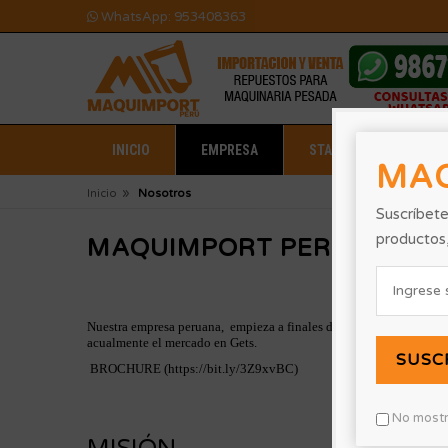
WhatsApp: 953408363
INICIO
EMPRESA
STAFF
PRODUC
MA
»
Inicio
Nosotros
Suscríbete
productos
MAQUIMPORT PERU
Nuestra empresa peruana, empieza a finales del 2011, con la fe
acualmente el mercado en Gets.
SUSC
BROCHURE (
https://bit.ly/3Z9xvBC)
No mostr