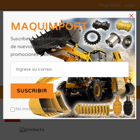
Regístrese
Login
×
MAQUIMPORT
Suscríbete para información
de nuevos productos,
promociones y descuentos.
0
SUSCRIBIR
OFERTAS Y PROMOCIONES
»
»
Inicio
REPUESTOS
2129353 FAJA
No mostrar este mensaje
NUEVO