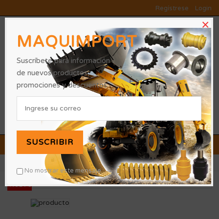
Regístrese
Login
×
MAQUIMPORT
Suscríbete para información
de nuevos productos,
promociones y descuentos.
0
SUSCRIBIR
OFERTAS Y PROMOCIONES
»
»
Inicio
REPUESTOS
3900532 FAJA
No mostrar este mensaje
NUEVO