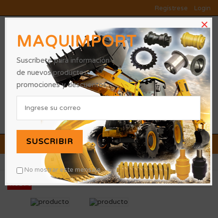
Regístrese
Login
×
MAQUIMPORT
Suscríbete para información
de nuevos productos,
promociones y descuentos.
0
SUSCRIBIR
OFERTAS Y PROMOCIONES
»
»
Inicio
RODAMIENTO
9W9353
No mostrar este mensaje
NUEVO